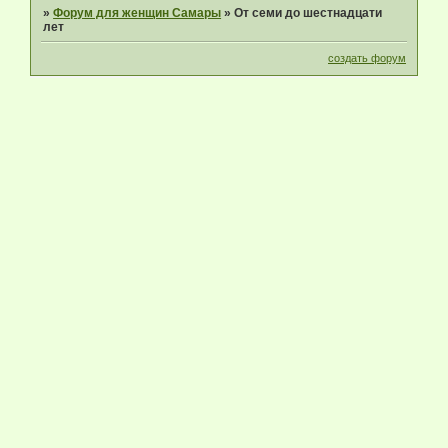
»
Форум для женщин Самары
»
От семи до шестнадцати
лет
создать форум