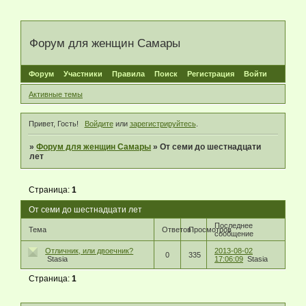
Форум для женщин Самары
Форум
Участники
Правила
Поиск
Регистрация
Войти
Активные темы
Привет, Гость!
Войдите
или
зарегистрируйтесь
.
»
Форум для женщин Самары
»
От семи до шестнадцати
лет
Страница:
1
От семи до шестнадцати лет
Последнее
Тема
Ответов
Просмотров
сообщение
Отличник, или двоечник?
2013-08-02
0
335
Stasia
17:06:09
Stasia
Страница:
1