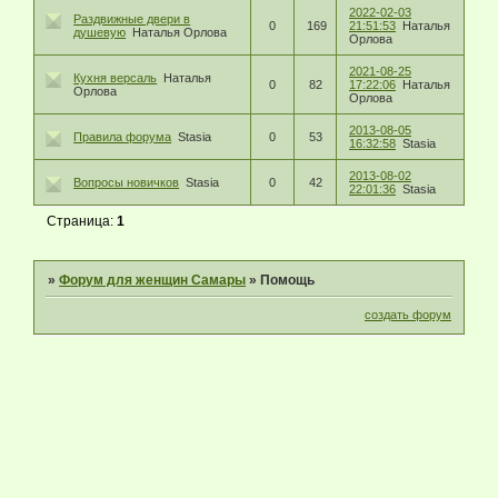
2022-02-03
Раздвижные двери в
0
169
21:51:53
Наталья
душевую
Наталья Орлова
Орлова
2021-08-25
Кухня версаль
Наталья
0
82
17:22:06
Наталья
Орлова
Орлова
2013-08-05
Правила форума
Stasia
0
53
16:32:58
Stasia
2013-08-02
Вопросы новичков
Stasia
0
42
22:01:36
Stasia
Страница:
1
»
Форум для женщин Самары
»
Помощь
создать форум