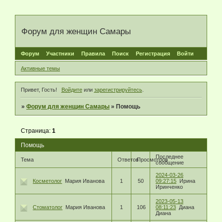
Форум для женщин Самары
Форум
Участники
Правила
Поиск
Регистрация
Войти
Активные темы
Привет, Гость!
Войдите
или
зарегистрируйтесь
.
»
Форум для женщин Самары
»
Помощь
Страница:
1
Помощь
Последнее
Тема
Ответов
Просмотров
сообщение
2024-03-26
Косметолог
Мария Иванова
1
50
09:27:15
Ирина
Иринченко
2023-05-13
Стоматолог
Мария Иванова
1
106
08:11:23
Диана
Диана