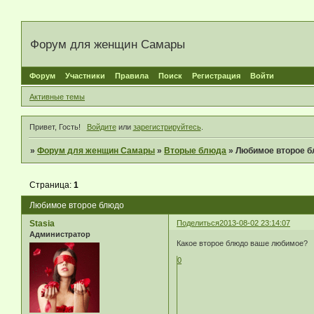
Форум для женщин Самары
Форум
Участники
Правила
Поиск
Регистрация
Войти
Активные темы
Привет, Гость!
Войдите
или
зарегистрируйтесь
.
»
Форум для женщин Самары
»
Вторые блюда
»
Любимое второе 
Страница:
1
Любимое второе блюдо
Stasia
Поделиться
2013-08-02 23:14:07
Администратор
Какое второе блюдо ваше любимое?
0