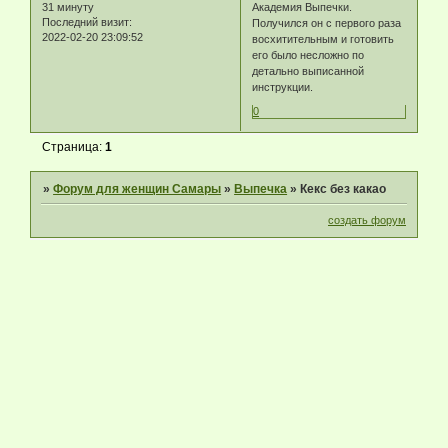
31 минуту
Академия Выпечки.
Последний визит:
Получился он с первого раза
2022-02-20 23:09:52
восхитительным и готовить
его было несложно по
детально выписанной
инструкции.
0
Страница:
1
»
Форум для женщин Самары
»
Выпечка
»
Кекс без какао
создать форум