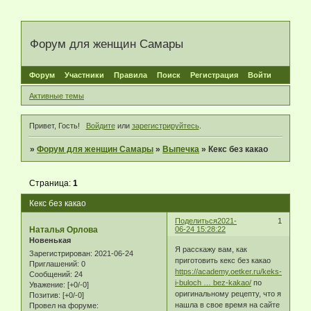
Форум для женщин Самары
Форум
Участники
Правила
Поиск
Регистрация
Войти
Активные темы
Привет, Гость!
Войдите
или
зарегистрируйтесь
.
»
Форум для женщин Самары
»
Выпечка
»
Кекс без какао
Страница:
1
Кекс без какао
Поделиться
2021-
1
Наталья Орлова
06-24 15:28:22
Новенькая
Я расскажу вам, как
Зарегистрирован
: 2021-06-24
приготовить кекс без какао
Приглашений:
0
https://academy.oetker.ru/keks-
Сообщений:
24
i-buloch … bez-kakao/
по
Уважение:
[+0/-0]
оригинальному рецепту, что я
Позитив:
[+0/-0]
нашла в свое время на сайте
Провел на форуме: